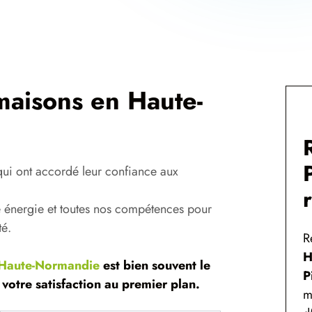
 maisons en Haute-
qui ont accordé leur confiance aux
e énergie et toutes nos compétences pour
té.
R
H
n Haute-Normandie
est bien souvent le
P
 votre satisfaction au premier plan.
m