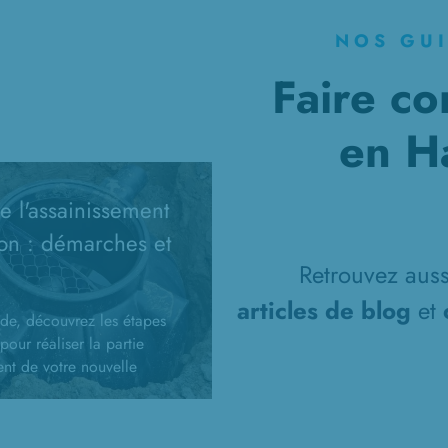
NOS GU
Faire co
en H
 l'assainissement
on : démarches et
Retrouvez aussi
articles de blog
et
de, découvrez les étapes
pour réaliser la partie
ent de votre nouvelle
n : démarches
ves, travaux
ment...