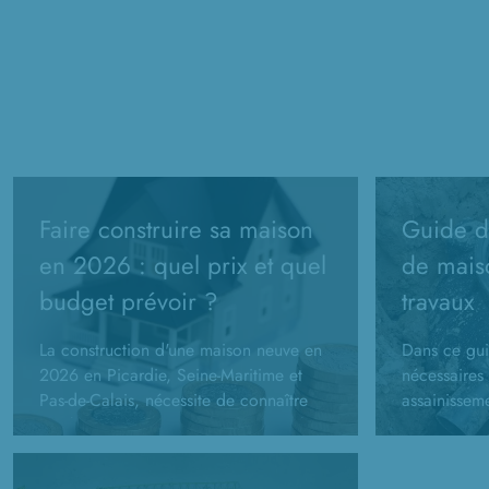
Faire construire sa maison
Guide de
en 2026 : quel prix et quel
de mais
budget prévoir ?
travaux
La construction d'une maison neuve en
Dans ce gui
2026 en Picardie, Seine-Maritime et
nécessaires 
Pas-de-Calais, nécessite de connaître
assainissem
son budget prévisionnel. Comment le
constructio
calculer ?
administrati
d'assainisse