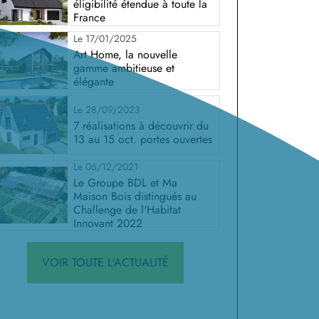
éligibilité étendue à toute la
France
Le 17/01/2025
Art Home, la nouvelle
gamme ambitieuse et
élégante
Le 28/09/2023
7 réalisations à découvrir du
13 au 15 oct. portes ouvertes
Le 06/12/2021
Le Groupe BDL et Ma
Maison Bois distingués au
Challenge de l'Habitat
Innovant 2022
VOIR TOUTE L'ACTUALITÉ