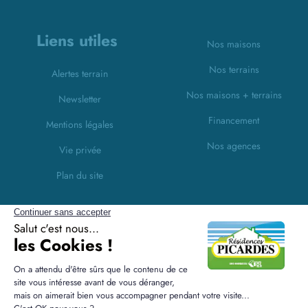
Liens utiles
Nos maisons
Nos terrains
Alertes terrain
Nos maisons + terrains
Newsletter
Financement
Mentions légales
Nos agences
Vie privée
Plan du site
Filiales