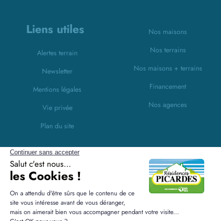
Liens utiles
Nos maisons
Nos terrains
Alertes terrain
Nos maisons + terrains
Newsletter
Financement
Mentions légales
Nos agences
Vie privée
Plan du site
Filiales