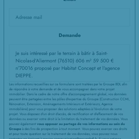
1 TERRAIN CONSTRUCTIBLE
à
Saint-Germain-d'Étables
(76590)
2 TERRAINS CONSTRUCTIBLES
à
Saint-Vaast-d'Équiqueville
(76510)
Demande
4 TERRAINS CONSTRUCTIBLES
à
Sainte-Agathe-d'Aliermont
(76660)
3 TERRAINS CONSTRUCTIBLES
à
Sainte-Foy
(76590)
4 TERRAINS CONSTRUCTIBLES
à
Sauchay
(76630)
Les informations recueillies sur ce formulaire sont traitées par le Groupe BDL afin
de répondre à votre demande et de vous accompagner dans votre projet
1 TERRAIN CONSTRUCTIBLE
immobilier. Dans le cadre de notre offre d'accompagnement global, vos données
peuvent être partagées entre les pôles d'expertise du Groupe (Construction CCMI,
à
Sept-Meules
(76260)
Rénovation, Extension, Aménagements Intérieurs et Extérieurs, Agence
immobilière) pour vous proposer des solutions adaptées à l'évolution de votre
3 TERRAINS CONSTRUCTIBLES
projet. Vous disposez d'un droit d'accès, de rectification et d'effacement de vos
à
données ou exercer votre droit à la limitation du traitement de vos données. Vous
Smermesnil
(76660)
pouvez également
vous opposer au partage de vos informations au sein du
Groupe
à des fins de prospection à tout moment. Vous pouvez exercer ces droits
1 TERRAIN CONSTRUCTIBLE
et pour toute question sur le traitement de vos données, vous pouvez nous
à
Thil-Manneville
(76730)
contacter en écrivant à service communication@groupebdl.fr. Si vous estimez,