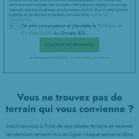
après nous avoir contactés, que vos droits « informatique et libertés » ne sont pas
respectés, vous pouvez adresser une réclamation à la Cnil. Pour en savoir plus sur
1 TERRAIN CONSTRUCTIBLE
la gestion de vos données et vos droits, consultez notre
Politique de
à
Tocqueville-sur-Eu
(76910)
Confidentialité
.
J'ai pris connaissance et j'accepte la
Politique de
1 TERRAIN CONSTRUCTIBLE
Confidentialité
du Groupe BDL.
à
Torcy-le-Grand
(76590)
ENVOYER MA DEMANDE
1 TERRAIN CONSTRUCTIBLE
à
Torcy-le-Petit
(76590)
protection par reCAPTCHA
Confidentialité
-
Conditions
1 TERRAIN CONSTRUCTIBLE
à
Tourville-la-Chapelle
(76630)
1 TERRAIN CONSTRUCTIBLE
à
Tourville-sur-Arques
(76550)
Vous ne trouvez pas de
terrain qui vous convienne ?
Inscrivez-vous à l'une de nos alertes terrains et recevez
les derniers terrains mis en ligne chaque semaine dans