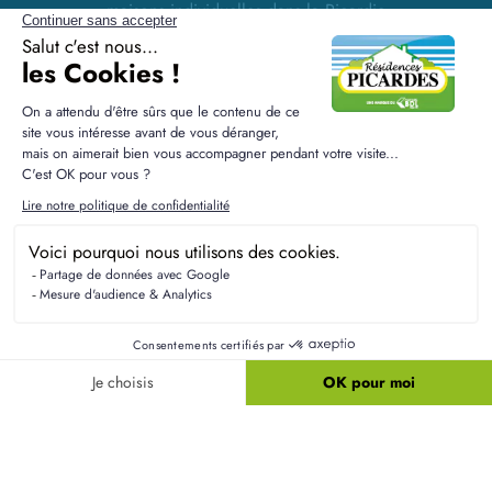
maisons individuelles dans la Picardie
Liens utiles
Nos maisons
Nos terrains
Alertes terrain
Nos maisons + terrains
Newsletter
Financement
Mentions légales
Nos agences
Vie privée
Plan du site
Filiales