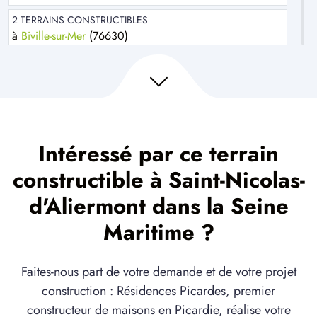
2 TERRAINS CONSTRUCTIBLES
à
Biville-sur-Mer
(76630)
3 TERRAINS CONSTRUCTIBLES
à
Bures-en-Bray
(76660)
3 TERRAINS CONSTRUCTIBLES
à
Criel-sur-Mer
(76910)
Intéressé par ce terrain
1 TERRAIN CONSTRUCTIBLE
à
Derchigny
(76370)
constructible à Saint-Nicolas-
8 TERRAINS CONSTRUCTIBLES
d'Aliermont dans la Seine
à
Douvrend
(76630)
Maritime ?
1 TERRAIN CONSTRUCTIBLE
à
Dénestanville
(76590)
Faites-nous part de votre demande et de votre projet
1 TERRAIN CONSTRUCTIBLE
construction : Résidences Picardes, premier
à
Flocques
(76260)
constructeur de maisons en Picardie, réalise votre