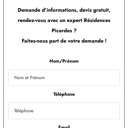
1 TERRAIN CONSTRUCTIBLE
Demande d'informations, devis gratuit,
à
Mesnières-en-Bray
(76270)
rendez-vous avec un expert Résidences
1 TERRAIN CONSTRUCTIBLE
Picardes ?
à
Meulers
(76510)
Faites-nous part de votre demande !
3 TERRAINS CONSTRUCTIBLES
à
Notre-Dame-d'Aliermont
(76510)
1 TERRAIN CONSTRUCTIBLE
Nom/Prénom
à
Offranville
(76550)
6 TERRAINS CONSTRUCTIBLES
à
Osmoy-Saint-Valery
(76660)
Téléphone
1 TERRAIN CONSTRUCTIBLE
à
Pommeréval
(76680)
4 TERRAINS CONSTRUCTIBLES
à
Rouxmesnil-Bouteilles
(76370)
Email