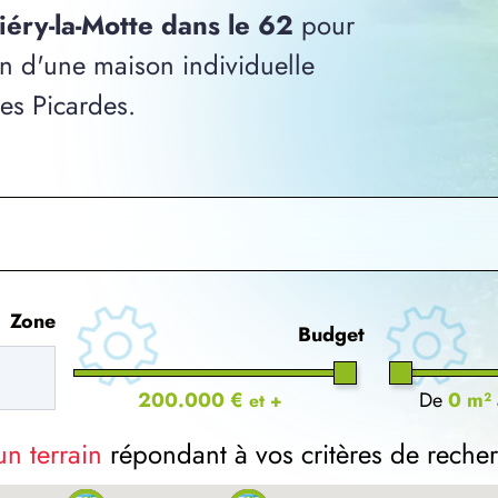
uiéry-la-Motte dans le 62
pour
ion d'une maison individuelle
ces Picardes.
Zone
Budget
200.000 €
De
0 m²
et +
un terrain
répondant à vos critères de reche