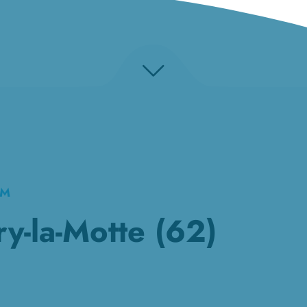
KM
ry-la-Motte (62)