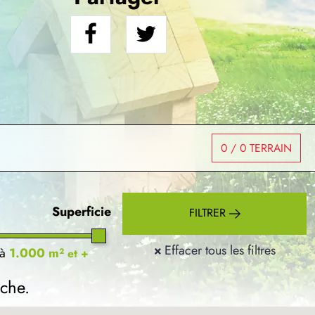
0
/ 0 TERRAIN
Superficie
FILTRER
×
Effacer tous les filtres
à
1.000 m²
et +
rche.