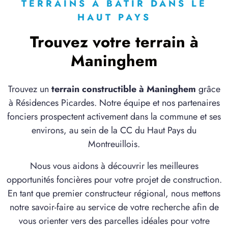
à
Dohem
(62380)
TERRAINS À BÂTIR DANS LE
HAUT PAYS
1 TERRAIN CONSTRUCTIBLE
à
Embry
(62990)
Trouvez votre terrain à
4 TERRAINS CONSTRUCTIBLES
Maninghem
à
Fauquembergues
(62560)
2 TERRAINS CONSTRUCTIBLES
Trouvez un
terrain constructible à Maninghem
grâce
à
Fruges
(62310)
à Résidences Picardes. Notre équipe et nos partenaires
1 TERRAIN CONSTRUCTIBLE
fonciers prospectent activement dans la commune et ses
à
Hucqueliers
(62650)
environs, au sein de la CC du Haut Pays du
Montreuillois.
2 TERRAINS CONSTRUCTIBLES
à
Longfossé
(62240)
Nous vous aidons à découvrir les meilleures
2 TERRAINS CONSTRUCTIBLES
opportunités foncières pour votre projet de construction.
à
Maresquel-Ecquemicourt
(62990)
En tant que premier constructeur régional, nous mettons
2 TERRAINS CONSTRUCTIBLES
notre savoir-faire au service de votre recherche afin de
à
Menneville
(62240)
vous orienter vers des parcelles idéales pour votre