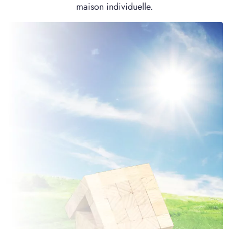
maison individuelle.
1 TERRAIN CONSTRUCTIBLE
à
Quesques
(62240)
4 TERRAINS CONSTRUCTIBLES
à
Samer
(62830)
1 TERRAIN CONSTRUCTIBLE
à
Seninghem
(62380)
1 TERRAIN CONSTRUCTIBLE
à
Sorrus
(62170)
1 TERRAIN CONSTRUCTIBLE
à
Zoteux
(62650)