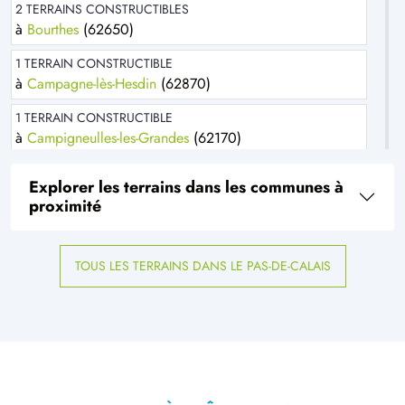
2 TERRAINS CONSTRUCTIBLES
à
Bourthes
(62650)
1 TERRAIN CONSTRUCTIBLE
à
Campagne-lès-Hesdin
(62870)
1 TERRAIN CONSTRUCTIBLE
à
Campigneulles-les-Grandes
(62170)
1 TERRAIN CONSTRUCTIBLE
Explorer les terrains dans les communes à
à
Canlers
(62310)
proximité
1 TERRAIN CONSTRUCTIBLE
à
Clenleu
(62650)
TOUS LES TERRAINS DANS LE PAS-DE-CALAIS
1 TERRAIN CONSTRUCTIBLE
à
Delettes
(62129)
1 TERRAIN CONSTRUCTIBLE
à
Desvres
(62240)
1 TERRAIN CONSTRUCTIBLE