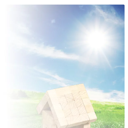
1 TERRAIN CONSTRUCTIBLE
à
Roclincourt
(62223)
1 TERRAIN CONSTRUCTIBLE
à
Saulty
(62158)
2 TERRAINS CONSTRUCTIBLES
à
Wailly
(62217)
1 TERRAIN CONSTRUCTIBLE
à
Écurie
(62223)