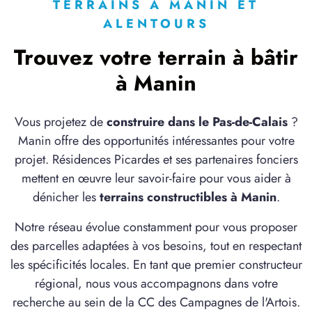
à
Hermaville
(62690)
TERRAINS À MANIN ET
ALENTOURS
4 TERRAINS CONSTRUCTIBLES
à
Lucheux
(80600)
Trouvez votre terrain à bâtir
1 TERRAIN CONSTRUCTIBLE
à Manin
à
Monchy-au-Bois
(62111)
1 TERRAIN CONSTRUCTIBLE
Vous projetez de
construire dans le Pas-de-Calais
?
à
Neuville-Saint-Vaast
(62580)
Manin offre des opportunités intéressantes pour votre
1 TERRAIN CONSTRUCTIBLE
projet. Résidences Picardes et ses partenaires fonciers
à
Neuvillette
(80600)
mettent en œuvre leur savoir-faire pour vous aider à
dénicher les
terrains constructibles à Manin
.
1 TERRAIN CONSTRUCTIBLE
à
Noyelle-Vion
(62810)
Notre réseau évolue constamment pour vous proposer
1 TERRAIN CONSTRUCTIBLE
des parcelles adaptées à vos besoins, tout en respectant
à
Pas-en-Artois
(62760)
les spécificités locales. En tant que premier constructeur
1 TERRAIN CONSTRUCTIBLE
régional, nous vous accompagnons dans votre
à
Pommera
(62760)
recherche au sein de la CC des Campagnes de l'Artois.