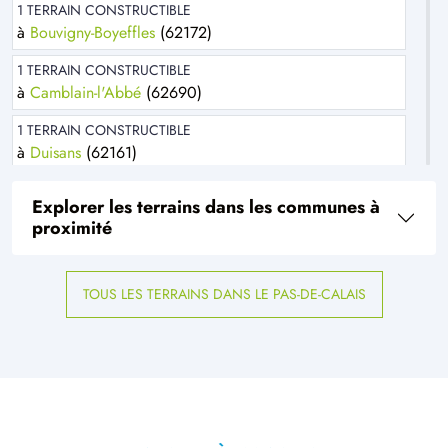
1 TERRAIN CONSTRUCTIBLE
à
Bouvigny-Boyeffles
(62172)
1 TERRAIN CONSTRUCTIBLE
à
Camblain-l'Abbé
(62690)
1 TERRAIN CONSTRUCTIBLE
à
Duisans
(62161)
1 TERRAIN CONSTRUCTIBLE
Explorer les terrains dans les communes à
à
Ficheux
(62173)
proximité
6 TERRAINS CONSTRUCTIBLES
à
Grouches-Luchuel
(80600)
TOUS LES TERRAINS DANS LE PAS-DE-CALAIS
1 TERRAIN CONSTRUCTIBLE
à
Habarcq
(62123)
6 TERRAINS CONSTRUCTIBLES
à
Haillicourt
(62940)
1 TERRAIN CONSTRUCTIBLE