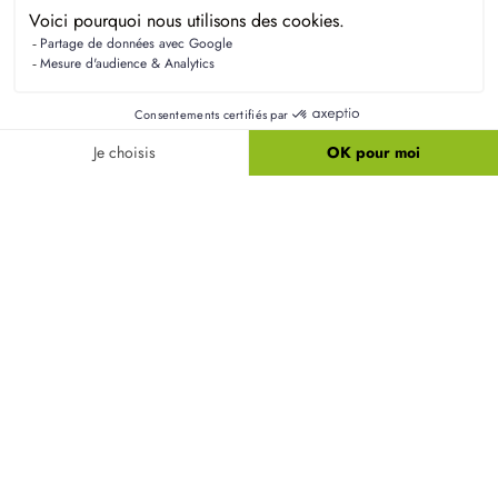
Liens utiles
Nos maisons
Nos terrains
Alertes terrain
Nos maisons + terrains
Newsletter
Financement
Mentions légales
Nos agences
Vie privée
Plan du site
Filiales