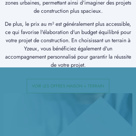
zones urbaines, permettant ainsi d'imaginer des projets
à
Pont-de-Metz
(80480)
de construction plus spacieux.
5 TERRAINS CONSTRUCTIBLES
à
Poulainville
(80260)
De plus, le prix au m² est généralement plus accessible,
ce qui favorise l'élaboration d'un budget équilibré pour
5 TERRAINS CONSTRUCTIBLES
votre projet de construction. En choisissant un terrain à
à
Quevauvillers
(80710)
Yzeux, vous bénéficiez également d'un
1 TERRAIN CONSTRUCTIBLE
accompagnement personnalisé pour garantir la réussite
à
Rainneville
(80260)
de votre projet.
2 TERRAINS CONSTRUCTIBLES
à
Revelles
(80540)
VOIR LES OFFRES MAISON + TERRAIN
1 TERRAIN CONSTRUCTIBLE
à
Ribeaucourt
(80620)
1 TERRAIN CONSTRUCTIBLE
à
Riencourt
(80310)
1 TERRAIN CONSTRUCTIBLE
à
Rivery
(80136)