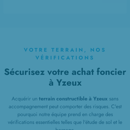
à
Seux
(80540)
5 TERRAINS CONSTRUCTIBLES
à
Soues
(80310)
6 TERRAINS CONSTRUCTIBLES
à
Talmas
(80260)
VOTRE TERRAIN, NOS
3 TERRAINS CONSTRUCTIBLES
à
Vers-sur-Selles
(80480)
VÉRIFICATIONS
7 TERRAINS CONSTRUCTIBLES
Sécurisez votre achat foncier
à
Villers-Bocage
(80260)
à Yzeux
1 TERRAIN CONSTRUCTIBLE
à
Villers-Bocage
(80260)
Acquérir un
terrain constructible à Yzeux
sans
2 TERRAINS CONSTRUCTIBLES
accompagnement peut comporter des risques. C'est
à
Érondelle
(80580)
pourquoi notre équipe prend en charge des
vérifications essentielles telles que l'étude de sol et le