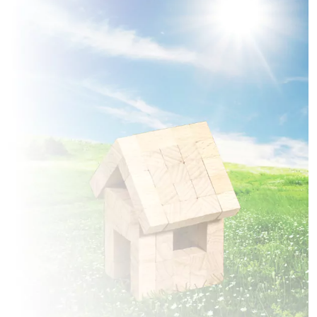
à
Ferrières
(80470)
1 TERRAIN CONSTRUCTIBLE
à
Fienvillers
(80750)
4 TERRAINS CONSTRUCTIBLES
à
Flesselles
(80260)
1 TERRAIN CONSTRUCTIBLE
à
Flixecourt
(80420)
3 TERRAINS CONSTRUCTIBLES
à
Fourdrinoy
(80310)
7 TERRAINS CONSTRUCTIBLES
à
Havernas
(80670)
1 TERRAIN CONSTRUCTIBLE
à
L'Étoile
(80830)
1 TERRAIN CONSTRUCTIBLE
à
La Chaussée-Tirancourt
(80310)