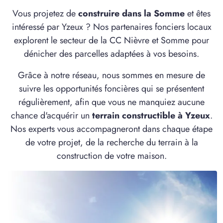
6 TERRAINS CONSTRUCTIBLES
Vous projetez de
construire dans la Somme
et êtes
à
Breilly
(80470)
intéressé par Yzeux ? Nos partenaires fonciers locaux
1 TERRAIN CONSTRUCTIBLE
explorent le secteur de la CC Nièvre et Somme pour
à
Cagny
(80330)
dénicher des parcelles adaptées à vos besoins.
4 TERRAINS CONSTRUCTIBLES
Grâce à notre réseau, nous sommes en mesure de
à
Canaples
(80670)
suivre les opportunités foncières qui se présentent
3 TERRAINS CONSTRUCTIBLES
régulièrement, afin que vous ne manquiez aucune
à
Condé-Folie
(80890)
chance d'acquérir un
terrain constructible à Yzeux
.
5 TERRAINS CONSTRUCTIBLES
Nos experts vous accompagneront dans chaque étape
à
Domart-en-Ponthieu
(80620)
de votre projet, de la recherche du terrain à la
construction de votre maison.
1 TERRAIN CONSTRUCTIBLE
à
Domqueur
(80620)
1 TERRAIN CONSTRUCTIBLE
à
Dury
(80480)
5 TERRAINS CONSTRUCTIBLES