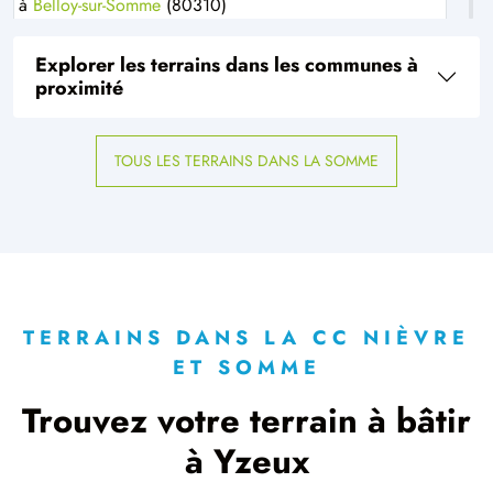
à
Belloy-sur-Somme
(80310)
2 TERRAINS CONSTRUCTIBLES
Explorer les terrains dans les communes à
à
Bernaville
(80370)
proximité
2 TERRAINS CONSTRUCTIBLES
à
Berneuil
(80620)
TOUS LES TERRAINS DANS LA SOMME
4 TERRAINS CONSTRUCTIBLES
à
Bertangles
(80260)
1 TERRAIN CONSTRUCTIBLE
à
Berteaucourt-les-Dames
(80850)
2 TERRAINS CONSTRUCTIBLES
à
Bettencourt-Rivière
(80270)
TERRAINS DANS LA CC NIÈVRE
ET SOMME
2 TERRAINS CONSTRUCTIBLES
à
Bettencourt-Saint-Ouen
(80610)
Trouvez votre terrain à bâtir
4 TERRAINS CONSTRUCTIBLES
à Yzeux
à
Bougainville
(80540)