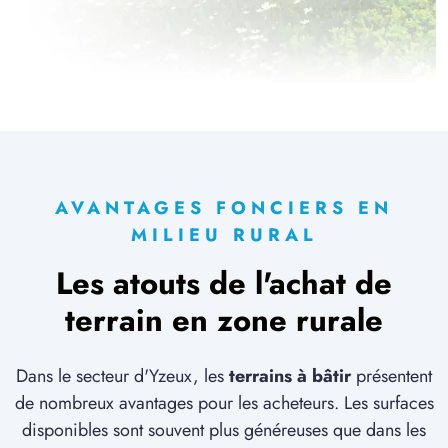
1 TERRAIN CONSTRUCTIBLE
à
Long
(80510)
5 TERRAINS CONSTRUCTIBLES
à
Molliens-Dreuil
(80540)
6 TERRAINS CONSTRUCTIBLES
à
Naours
(80260)
1 TERRAIN CONSTRUCTIBLE
AVANTAGES FONCIERS EN
à
Picquigny
(80310)
MILIEU RURAL
1 TERRAIN CONSTRUCTIBLE
Les atouts de l'achat de
à
Pierregot
(80260)
terrain en zone rurale
3 TERRAINS CONSTRUCTIBLES
à
Pissy
(80540)
Dans le secteur d'Yzeux, les
terrains à bâtir
présentent
1 TERRAIN CONSTRUCTIBLE
à
Plachy-Buyon
(80160)
de nombreux avantages pour les acheteurs. Les surfaces
disponibles sont souvent plus généreuses que dans les
10 TERRAINS CONSTRUCTIBLES