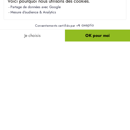
Questions fréquentes sur les
terrains à Yzeux
Quelle superficie minimale pour une maison de
3-4 chambres ?
Pour construire une maison de 3-4 chambres à
Yzeux, il est recommandé de prévoir une surface
de terrain d'au moins 600 m². Cela permet
d'assurer un espace suffisant pour la maison ainsi
que pour les aménagements extérieurs.
Quel prix au m² pour un terrain à Yzeux ?