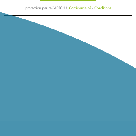
protection par reCAPTCHA
Confidentialité
-
Conditions
03/
06
TERRAIN CONSTRUCTIBLE
à
Saint-Pierre-lès-Elbeuf
(76320)
67 000 €
SEINE MARITIME 76