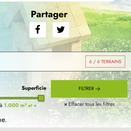
Partager
6
/ 6 TERRAINS
Superficie
FILTRER
×
Effacer tous les filtres
à
1.000 m²
et +
he.