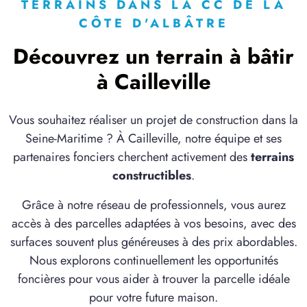
à
Saint-Valery-en-Caux
(76460)
TERRAINS DANS LA CC DE LA
CÔTE D'ALBÂTRE
1 TERRAIN CONSTRUCTIBLE
à
Thil-Manneville
(76730)
Découvrez un terrain à bâtir
5 TERRAINS CONSTRUCTIBLES
à Cailleville
à
Valmont
(76540)
1 TERRAIN CONSTRUCTIBLE
Vous souhaitez réaliser un projet de construction dans la
à
Veules-les-Roses
(76980)
Seine-Maritime ? À Cailleville, notre équipe et ses
2 TERRAINS CONSTRUCTIBLES
partenaires fonciers cherchent activement des
terrains
à
Vibeuf
(76760)
constructibles
.
Grâce à notre réseau de professionnels, vous aurez
accès à des parcelles adaptées à vos besoins, avec des
surfaces souvent plus généreuses à des prix abordables.
Nous explorons continuellement les opportunités
foncières pour vous aider à trouver la parcelle idéale
pour votre future maison.