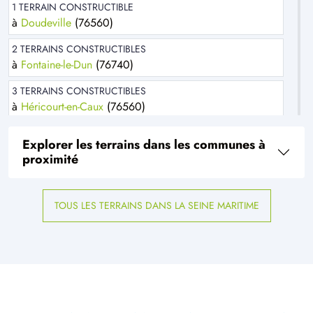
1 TERRAIN CONSTRUCTIBLE
à
Doudeville
(76560)
2 TERRAINS CONSTRUCTIBLES
à
Fontaine-le-Dun
(76740)
3 TERRAINS CONSTRUCTIBLES
à
Héricourt-en-Caux
(76560)
1 TERRAIN CONSTRUCTIBLE
Explorer les terrains dans les communes à
à
Le Bourg-Dun
(76740)
proximité
1 TERRAIN CONSTRUCTIBLE
à
Luneray
(76810)
TOUS LES TERRAINS DANS LA SEINE MARITIME
3 TERRAINS CONSTRUCTIBLES
à
Néville
(76460)
1 TERRAIN CONSTRUCTIBLE
à
Saint-Laurent-en-Caux
(76560)
5 TERRAINS CONSTRUCTIBLES