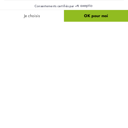
opportunités de construction. Ces communes sont
toutes intégrées dans la CC de la Côte d'Albâtre et
présentent des caractéristiques similaires.
Y a-t-il des spécificités urbanistiques à Cailleville
?
Quel type d'assainissement est disponible à
Cailleville ?