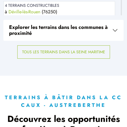
4 TERRAINS CONSTRUCTIBLES
à
Déville-lès-Rouen
(76250)
1 TERRAIN CONSTRUCTIBLE
Explorer les terrains dans les communes à
à
Fontaine-sous-Préaux
(76160)
proximité
2 TERRAINS CONSTRUCTIBLES
à
Fresquiennes
(76570)
TOUS LES TERRAINS DANS LA SEINE MARITIME
3 TERRAINS CONSTRUCTIBLES
à
Frichemesnil
(76690)
1 TERRAIN CONSTRUCTIBLE
à
Houppeville
(76770)
3 TERRAINS CONSTRUCTIBLES
à
Isneauville
(76230)
TERRAINS À BÂTIR DANS LA CC
CAUX - AUSTREBERTHE
2 TERRAINS CONSTRUCTIBLES
à
Jumièges
(76480)
Découvrez les opportunités
6 TERRAINS CONSTRUCTIBLES