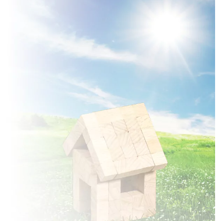
2 TERRAINS CONSTRUCTIBLES
à
Saint-Ouen-du-Breuil
(76890)
2 TERRAINS CONSTRUCTIBLES
à
Saint-Paër
(76480)
1 TERRAIN CONSTRUCTIBLE
à
Val-de-Saâne
(76890)
2 TERRAINS CONSTRUCTIBLES
à
Vibeuf
(76760)
3 TERRAINS CONSTRUCTIBLES
à
Yerville
(76760)
2 TERRAINS CONSTRUCTIBLES
à
Yvetot
(76190)