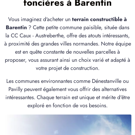
foncières à Barentin
à
Le Bocasse
(76690)
2 TERRAINS CONSTRUCTIBLES
Vous imaginez d'acheter un
terrain constructible à
à
Limésy
(76570)
Barentin
? Cette petite commune paisible, située dans
3 TERRAINS CONSTRUCTIBLES
la CC Caux - Austreberthe, offre des atouts intéressants,
à
Malaunay
(76770)
à proximité des grandes villes normandes. Notre équipe
est en quête constante de nouvelles parcelles à
1 TERRAIN CONSTRUCTIBLE
à
Mont-Saint-Aignan
(76130)
proposer, vous assurant ainsi un choix varié et adapté à
votre projet de construction.
2 TERRAINS CONSTRUCTIBLES
à
Montville
(76710)
Les communes environnantes comme Dénestanville ou
2 TERRAINS CONSTRUCTIBLES
Pavilly peuvent également vous offrir des alternatives
à
Quevillon
(76840)
intéressantes. Chaque terrain est unique et mérite d'être
exploré en fonction de vos besoins.
4 TERRAINS CONSTRUCTIBLES
à
Quincampoix
(76230)
3 TERRAINS CONSTRUCTIBLES
à
Saint-Jean-du-Cardonnay
(76150)