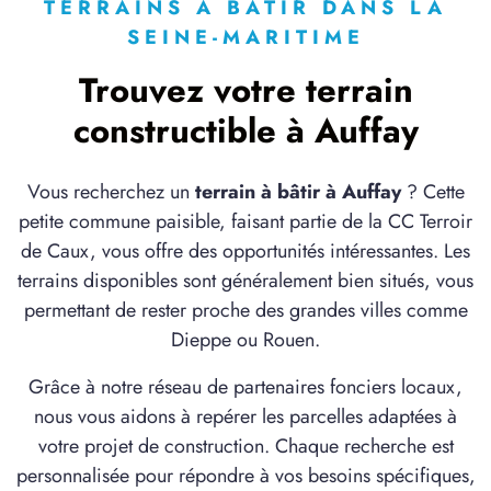
à
Freulleville
(76510)
TERRAINS À BÂTIR DANS LA
SEINE-MARITIME
3 TERRAINS CONSTRUCTIBLES
à
Frichemesnil
(76690)
Trouvez votre terrain
1 TERRAIN CONSTRUCTIBLE
constructible à Auffay
à
Grandes-Ventes
(76950)
1 TERRAIN CONSTRUCTIBLE
Vous recherchez un
terrain à bâtir à Auffay
? Cette
à
La Rue-Saint-Pierre
(76690)
petite commune paisible, faisant partie de la CC Terroir
6 TERRAINS CONSTRUCTIBLES
de Caux, vous offre des opportunités intéressantes. Les
à
Le Bocasse
(76690)
terrains disponibles sont généralement bien situés, vous
permettant de rester proche des grandes villes comme
4 TERRAINS CONSTRUCTIBLES
à
Le Bois-Robert
(76590)
Dieppe ou Rouen.
2 TERRAINS CONSTRUCTIBLES
Grâce à notre réseau de partenaires fonciers locaux,
à
Le Catelier
(76590)
nous vous aidons à repérer les parcelles adaptées à
2 TERRAINS CONSTRUCTIBLES
votre projet de construction. Chaque recherche est
à
Limésy
(76570)
personnalisée pour répondre à vos besoins spécifiques,