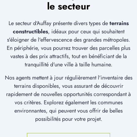
le secteur
1 TERRAIN CONSTRUCTIBLE
à
Torcy-le-Grand
(76590)
Le secteur d'Auffay présente divers types de
terrains
1 TERRAIN CONSTRUCTIBLE
à
Torcy-le-Petit
(76590)
constructibles
, idéaux pour ceux qui souhaitent
s'éloigner de l'effervescence des grandes métropoles.
1 TERRAIN CONSTRUCTIBLE
En périphérie, vous pourrez trouver des parcelles plus
à
Tourville-sur-Arques
(76550)
vastes à des prix attractifs, tout en bénéficiant de la
1 TERRAIN CONSTRUCTIBLE
tranquillité d'une ville à taille humaine.
à
Val-de-Saâne
(76890)
Nos agents mettent à jour régulièrement l'inventaire des
2 TERRAINS CONSTRUCTIBLES
terrains disponibles, vous assurant de découvrir
à
Vibeuf
(76760)
rapidement de nouvelles opportunités correspondant à
3 TERRAINS CONSTRUCTIBLES
vos critères. Explorez également les communes
à
Yerville
(76760)
environnantes, qui peuvent vous offrir de belles
possibilités pour votre projet.