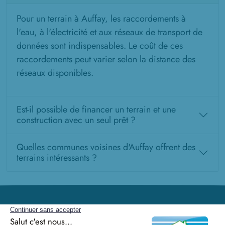
Pour un terrain à Auffay, les raccordements à
l'eau, à l'électricité et aux réseaux de transport de
données sont indispensables. Le coût de ces
raccordements peut varier selon la distance des
réseaux disponibles.
Est-il possible de financer un terrain et une
construction avec un seul prêt ?
Quelles communes voisines d'Auffay offrent des
terrains intéressants ?