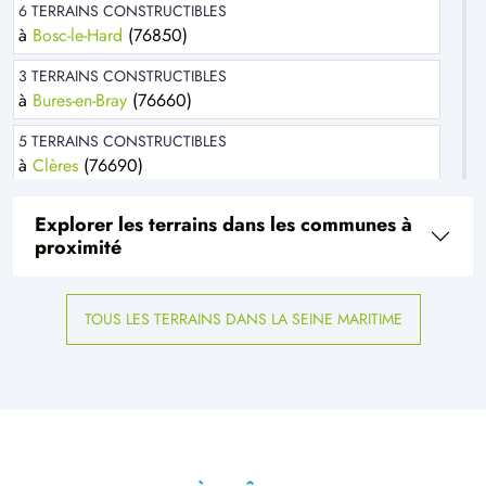
6 TERRAINS CONSTRUCTIBLES
à
Bosc-le-Hard
(76850)
3 TERRAINS CONSTRUCTIBLES
à
Bures-en-Bray
(76660)
5 TERRAINS CONSTRUCTIBLES
à
Clères
(76690)
1 TERRAIN CONSTRUCTIBLE
Explorer les terrains dans les communes à
à
Critot
(76680)
proximité
1 TERRAIN CONSTRUCTIBLE
à
Dénestanville
(76590)
TOUS LES TERRAINS DANS LA SEINE MARITIME
3 TERRAINS CONSTRUCTIBLES
à
Fresles
(76270)
2 TERRAINS CONSTRUCTIBLES
à
Fresquiennes
(76570)
1 TERRAIN CONSTRUCTIBLE