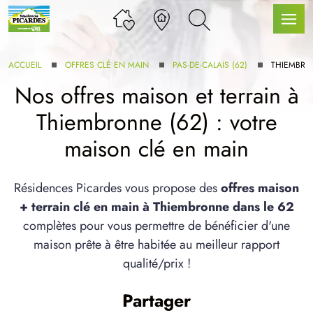
ACCUEIL
OFFRES CLÉ EN MAIN
PAS-DE-CALAIS (62)
THIEMBR
Nos offres maison et terrain à
Thiembronne (62) : votre
LLE GAMME
maison clé en main
U SERVICE BDL EXTENSION
Résidences Picardes vous propose des
offres maison
+ terrain clé en main à Thiembronne dans le 62
complètes pour vous permettre de bénéficier d'une
maison prête à être habitée au meilleur rapport
qualité/prix !
UX ARTICLES
Partager