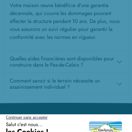
Votre maison neuve bénéficie d'une garantie
décennale, qui couvre les dommages pouvant
affecter la structure pendant 10 ans. De plus, nous
vous assurons un suivi régulier pour garantir la
conformité avec les normes en vigueur.
Quelles aides financières sont disponibles pour
construire dans le Pas-de-Calais ?
Comment savoir si le terrain nécessite un
assainissement individuel ?