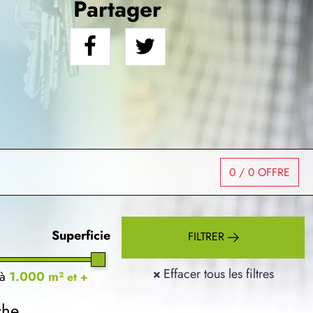
Partager
0
/ 0 OFFRE
Superficie
FILTRER
×
Effacer tous les filtres
à
1.000 m²
et +
che.