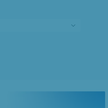
à
Ressons-sur-Matz
(60490)