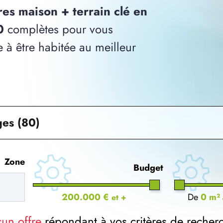
res maison + terrain clé en
0
complètes pour vous
 à être habitée au meilleur
ges (80)
Zone
Budget
200.000 €
De
0 m²
et +
cun offre
répondant à vos critères de recher