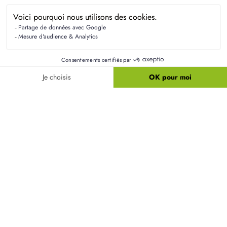
D'abord, vous définissez votre besoin puis vous
sélectionnez le terrain constructible et le modèle
de maison adapté. Ensuite, les démarches
administratives et techniques sont prises en charge
jusqu'au démarrage du chantier.
Combien de temps faut-il entre la signature et
l’emménagement ?
Comment s’installer dans un lotissement ou un
nouveau quartier ?