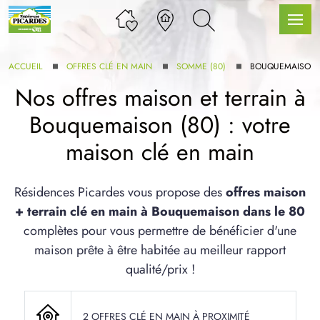
ACCUEIL
OFFRES CLÉ EN MAIN
SOMME (80)
BOUQUEMAISON
Nos offres maison et terrain à
Bouquemaison (80) : votre
LLE GAMME
maison clé en main
U SERVICE BDL EXTENSION
Résidences Picardes vous propose des
offres maison
+ terrain clé en main à Bouquemaison dans le 80
complètes pour vous permettre de bénéficier d'une
maison prête à être habitée au meilleur rapport
qualité/prix !
UX ARTICLES
2 OFFRES CLÉ EN MAIN À PROXIMITÉ