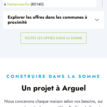
à
Martainneville
(80140)
1 OFFRE MAISON ET TERRAIN
Explorer les offres dans les communes à
à
Oisemont
(80140)
proximité
5 OFFRES MAISON ET TERRAIN
à
Poix-de-Picardie
(80290)
TOUTES LES OFFRES DANS LA SOMME
1 OFFRE MAISON ET TERRAIN
à
Saint-Maulvis
(80140)
1 OFFRE MAISON ET TERRAIN
à
Saint-Maxent
(80140)
1 OFFRE MAISON ET TERRAIN
à
Vismes
(80140)
CONSTRUIRE DANS LA SOMME
Un projet à Arguel
Nous concevons chaque maison selon vos besoins, sur