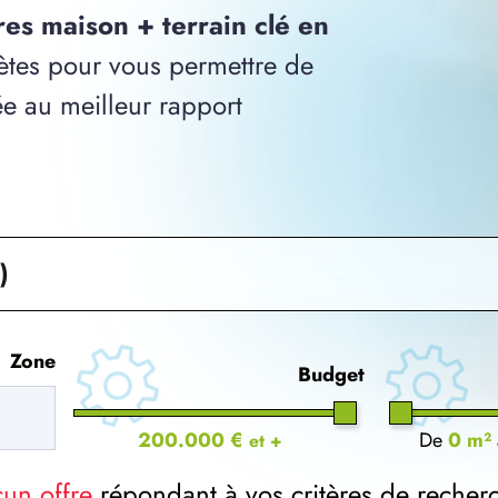
res maison + terrain clé en
tes pour vous permettre de
ée au meilleur rapport
)
Zone
Budget
200.000 €
De
0 m²
et +
cun offre
répondant à vos critères de recher