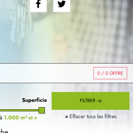
0
/ 0 OFFRE
Superficie
FILTRER
×
Effacer tous les filtres
à
1.000 m²
et +
che.