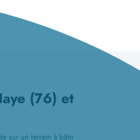
Haye (76) et
e sur un terrain à bâtir