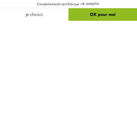
permet d'accéder facilement aux commodités
locales, ce qui peut séduire les acheteurs
potentiels.
Quelles garanties offre la norme RE2020 pour
les maisons neuves ?
Quelles réglementations d'urbanisme
s'appliquent à Neufchelles ?