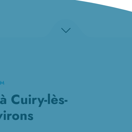
KM
 Cuiry-lès-
virons