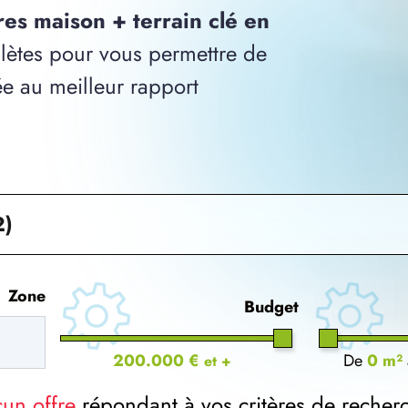
res maison + terrain clé en
ètes pour vous permettre de
ée au meilleur rapport
2)
Zone
Budget
200.000 €
De
0 m²
et +
cun offre
répondant à vos critères de recher