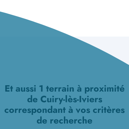
Et aussi 1 terrain à proximité
de Cuiry-lès-Iviers
correspondant à vos critères
de recherche