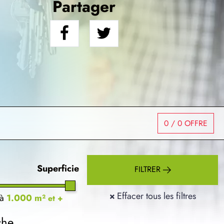
Partager
0
/ 0 OFFRE
Superficie
FILTRER
×
Effacer tous les filtres
à
1.000 m²
et +
che.