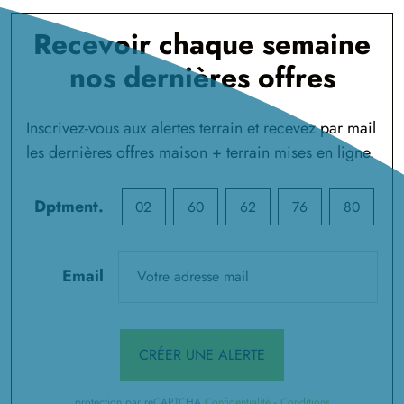
Recevoir chaque semaine
nos dernières offres
Inscrivez-vous aux alertes terrain et recevez par mail
les dernières offres maison + terrain mises en ligne.
Dptment.
02
60
62
76
80
Email
CRÉER UNE ALERTE
protection par reCAPTCHA
Confidentialité
-
Conditions