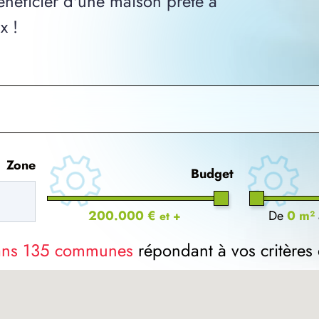
néficier d'une maison prête à
x !
Zone
Budget
200.000 €
De
0 m²
et +
dans 135 communes
répondant à vos critères