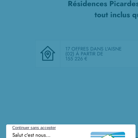
Résidences Picardes
tout inclus
qu
17 OFFRES DANS L'AISNE
(02)
À PARTIR DE
155 226 €