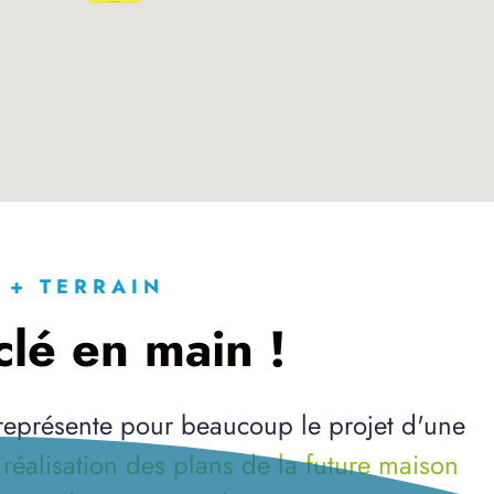
 + TERRAIN
lé en main !
 représente pour beaucoup le projet d'une
a
réalisation des plans de la future maison