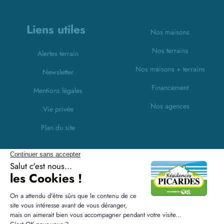
Liens utiles
Nos maisons
Nos terrains
Alertes terrain
Nos maisons + terrains
Newsletter
Financement
Mentions légales
Nos agences
Vie privée
Plan du site
Filiales