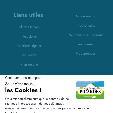
Liens utiles
Nos maisons
Nos terrains
Alertes terrain
Nos maisons + terrains
Newsletter
Financement
Mentions légales
Nos agences
Vie privée
Plan du site
Filiales