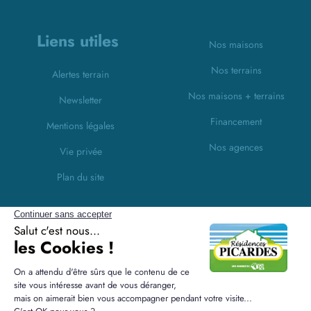
Liens utiles
Nos maisons
Nos terrains
Alertes terrain
Nos maisons + terrains
Newsletter
Financement
Mentions légales
Nos agences
Vie privée
Plan du site
Filiales