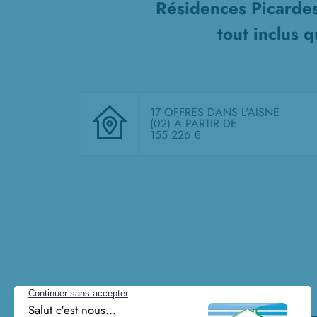
Résidences Picardes
tout inclus
qu
17 OFFRES DANS L'AISNE
(02)
À PARTIR DE
155 226 €