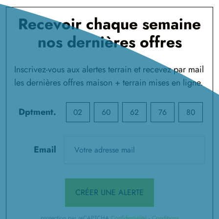
Recevoir chaque semaine
nos dernières offres
Inscrivez-vous aux alertes terrain et recevez par mail
les dernières offres maison + terrain mises en ligne.
Dptment.
02
60
62
76
80
Email
CRÉER UNE ALERTE
protection par reCAPTCHA
Confidentialité
-
Conditions