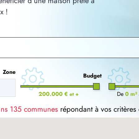
néficier d'une maison prête à
x !
Zone
Budget
200.000 €
De
0 m²
et +
dans 135 communes
répondant à vos critères