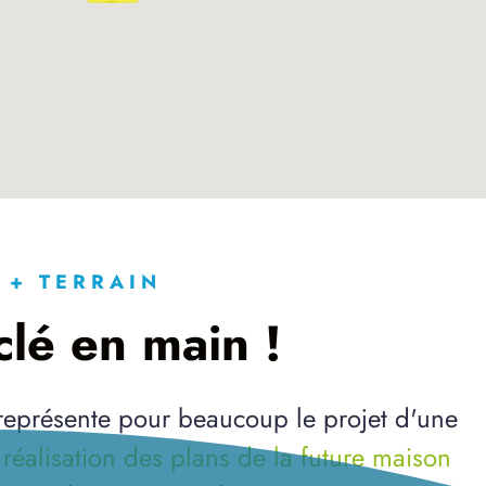
 + TERRAIN
lé en main !
 représente pour beaucoup le projet d'une
a
réalisation des plans de la future maison