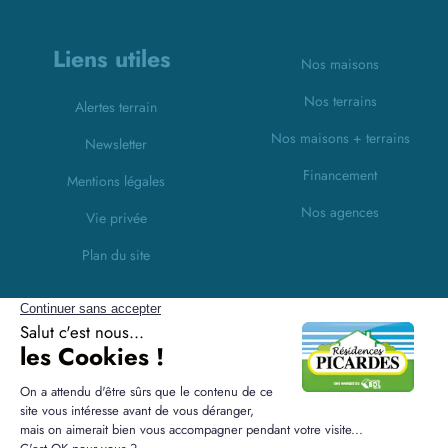
Liens utiles
Nos maisons
Nos terrains
Alertes terrain
Nos maisons + terrains
Newsletter
Financement
Mentions légales
Nos agences
Vie privée
Plan du site
Filiales