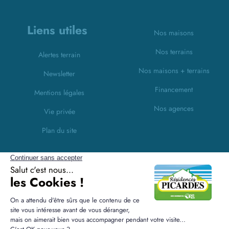
Liens utiles
Nos maisons
Nos terrains
Alertes terrain
Nos maisons + terrains
Newsletter
Financement
Mentions légales
Nos agences
Vie privée
Plan du site
Filiales