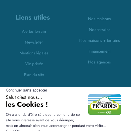
Liens utiles
Nos maisons
Nos terrains
Alertes terrain
Nos maisons + terrains
Newsletter
Financement
Mentions légales
Nos agences
Vie privée
Plan du site
Filiales