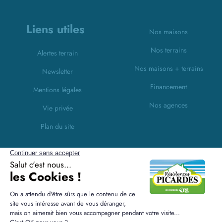
Liens utiles
Nos maisons
Nos terrains
Alertes terrain
Nos maisons + terrains
Newsletter
Financement
Mentions légales
Nos agences
Vie privée
Plan du site
Filiales