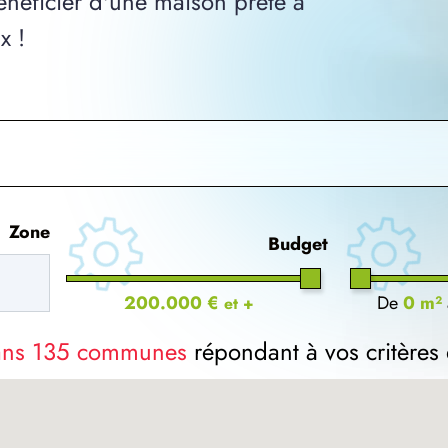
néficier d'une maison prête à
x !
Zone
Budget
200.000 €
De
0 m²
et +
dans 135 communes
répondant à vos critères