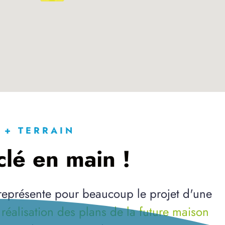
 + TERRAIN
lé en main !
 représente pour beaucoup le projet d'une
a
réalisation des plans de la future maison