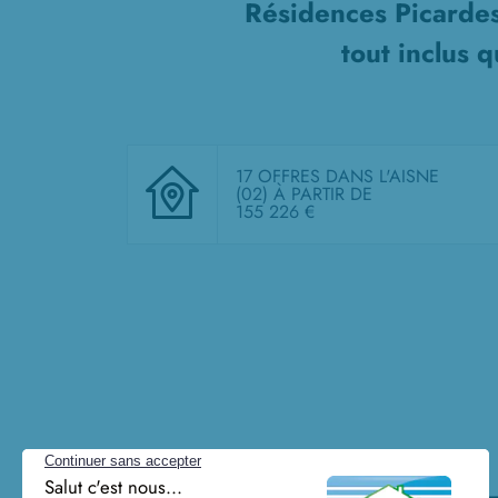
Résidences Picardes
tout inclus
qu
17 OFFRES DANS L'AISNE
(02)
À PARTIR DE
155 226 €