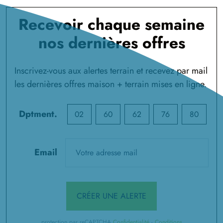
Recevoir chaque semaine
nos dernières offres
Inscrivez-vous aux alertes terrain et recevez par mail
les dernières offres maison + terrain mises en ligne.
Dptment.
02
60
62
76
80
Email
CRÉER UNE ALERTE
protection par reCAPTCHA
Confidentialité
-
Conditions