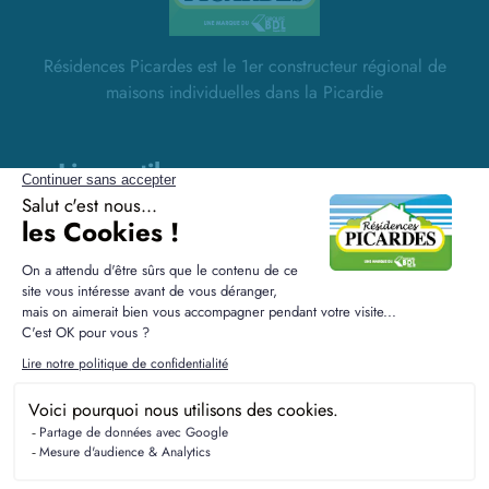
Résidences Picardes est le 1er constructeur régional de
maisons individuelles dans la Picardie
Liens utiles
Nos maisons
Nos terrains
Alertes terrain
Nos maisons + terrains
Newsletter
Financement
Mentions légales
Nos agences
Vie privée
Plan du site
Filiales