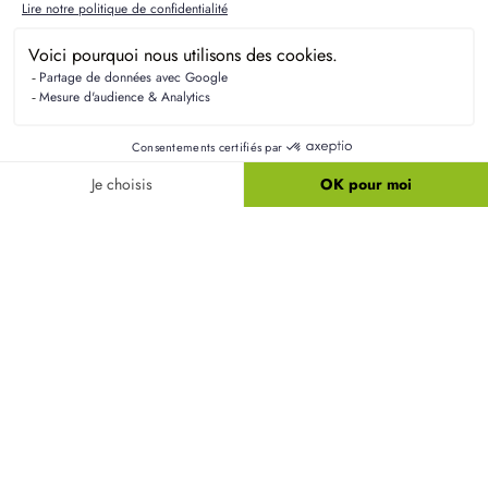
Résidences Picardes est le 1er constructeur régional de
maisons individuelles dans la Picardie
Liens utiles
Nos maisons
Nos terrains
Alertes terrain
Nos maisons + terrains
Newsletter
Financement
Mentions légales
Nos agences
Vie privée
Plan du site
Filiales