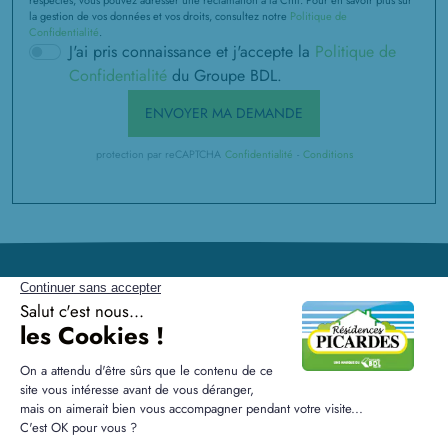
la gestion de vos données et vos droits, consultez notre
Politique de
Confidentialité
.
J'ai pris connaissance et j'accepte la
Politique de
Confidentialité
du Groupe BDL.
ENVOYER MA DEMANDE
protection par reCAPTCHA
Confidentialité
-
Conditions