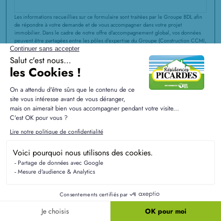
Les informations recueillies sur ce formulaire sont traitées par le Groupe BDL afin
de répondre à votre demande et de vous accompagner dans votre projet
immobilier. Dans le cadre de notre offre d'accompagnement global, vos données
peuvent être partagées entre les pôles d'expertise du Groupe (Construction CCMI,
Rénovation, Extension, Aménagements Intérieurs et Extérieurs, Agence
immobilière) pour vous proposer des solutions adaptées à l'évolution de votre
projet. Vous disposez d'un droit d'accès, de rectification et d'effacement de vos
données ou exercer votre droit à la limitation du traitement de vos données. Vous
pouvez également
vous opposer au partage de vos informations au sein du
Groupe
à des fins de prospection à tout moment. Vous pouvez exercer ces droits
et pour toute question sur le traitement de vos données, vous pouvez nous
contacter en écrivant à service communication@groupebdl.fr. Si vous estimez,
après nous avoir contactés, que vos droits « informatique et libertés » ne sont pas
respectés, vous pouvez adresser une réclamation à la Cnil. Pour en savoir plus sur
la gestion de vos données et vos droits, consultez notre
Politique de
Confidentialité
.
J'ai pris connaissance et j'accepte la
Politique de
Confidentialité
du Groupe BDL.
ENVOYER MA DEMANDE
protection par reCAPTCHA
Confidentialité
-
Conditions