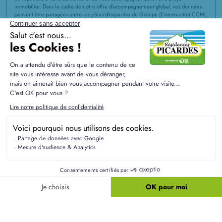
immobilier. Dans le cadre de notre offre d'accompagnement global, vos données
peuvent être partagées entre les pôles d'expertise du Groupe (Construction CCMI,
Rénovation, Extension, Aménagements Intérieurs et Extérieurs, Agence
immobilière) pour vous proposer des solutions adaptées à l'évolution de votre
projet. Vous disposez d'un droit d'accès, de rectification et d'effacement de vos
données ou exercer votre droit à la limitation du traitement de vos données. Vous
pouvez également
vous opposer au partage de vos informations au sein du
Groupe
à des fins de prospection à tout moment. Vous pouvez exercer ces droits
et pour toute question sur le traitement de vos données, vous pouvez nous
contacter en écrivant à service communication@groupebdl.fr. Si vous estimez,
après nous avoir contactés, que vos droits « informatique et libertés » ne sont pas
respectés, vous pouvez adresser une réclamation à la Cnil. Pour en savoir plus sur
la gestion de vos données et vos droits, consultez notre
Politique de
Confidentialité
.
J'ai pris connaissance et j'accepte la
Politique de
Confidentialité
du Groupe BDL.
ENVOYER MA DEMANDE
protection par reCAPTCHA
Confidentialité
-
Conditions