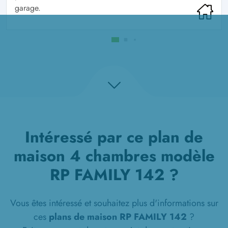
garage.
Intéressé par ce plan de
maison 4 chambres modèle
RP FAMILY 142 ?
Vous êtes intéressé et souhaitez plus d'informations sur
ces
plans de maison RP FAMILY 142
?