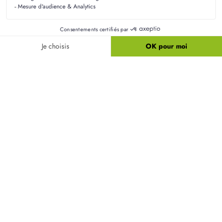
Liens utiles
Nos maisons
Nos terrains
Alertes terrain
Nos maisons + terrains
Newsletter
Financement
Mentions légales
Nos agences
Vie privée
Plan du site
Filiales