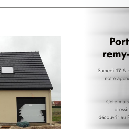
Por
remy-
Samedi
17
& 
notre agen
Cette mai
dressi
découvrir au 