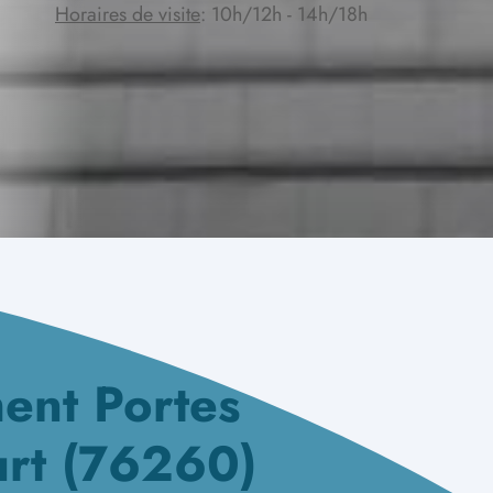
Horaires de visite
: 10h/12h - 14h/18h
ent Portes
urt (76260)