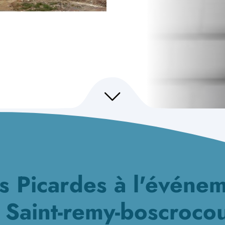
s Picardes à l'événem
 Saint-remy-boscroco