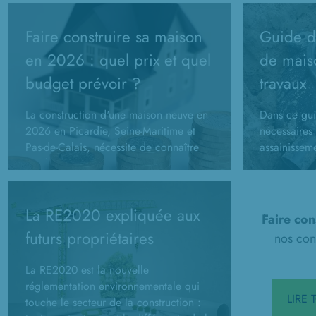
Faire construire sa maison
Guide de
en 2026 : quel prix et quel
de mais
budget prévoir ?
travaux
La construction d'une maison neuve en
Dans ce gui
2026 en Picardie, Seine-Maritime et
nécessaires 
Pas-de-Calais, nécessite de connaître
assainissem
son budget prévisionnel. Comment le
constructio
calculer ?
administrati
d'assainisse
La RE2020 expliquée aux
Faire con
futurs propriétaires
nos cons
La RE2020 est la nouvelle
réglementation environnementale qui
LIRE
touche le secteur de la construction :