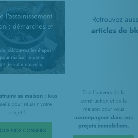
 l'assainissement
Retrouvez aussi
on : démarches et
articles de b
de, découvrez les étapes
pour réaliser la partie
ent de votre nouvelle
n : démarches
ves, travaux
ment...
Tout l'univers de la
struire sa maison :
tous
construction et de la
eils pour réussir votre
maison pour vous
projet !
accompagner dans vos
projets immobiliers
.
 TOUS NOS CONSEILS