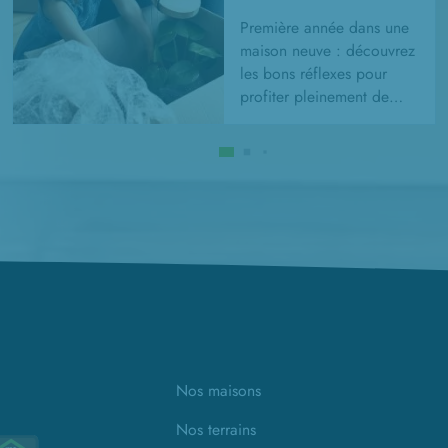
Première année dans une
maison neuve : découvrez
les bons réflexes pour
profiter pleinement de
votre logement et
préserver ses
performances.
Nos maisons
Nos terrains