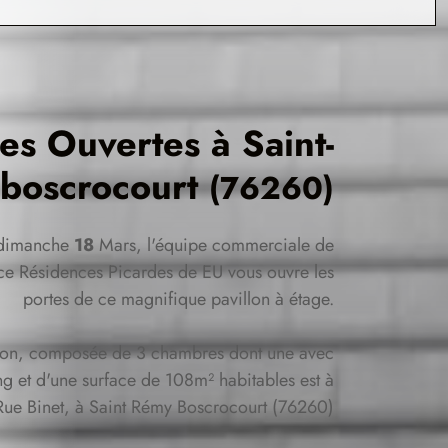
tes Ouvertes à
Saint-
boscrocourt
(76260)
dimanche
18
Mars, l'équipe commerciale de
ce Résidences Picardes de EU vous ouvre les
portes de ce magnifique pavillon à étage.
son, composée de 3 chambres dont une avec
ng et d'une surface de 108m² habitables est à
Rue Binet, à Saint Rémy Boscrocourt (76260)