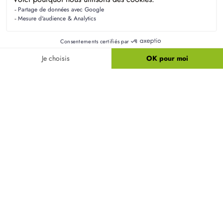
propriétaires
La RE2020 est la nouvelle réglementation environnementale qui
touche le secteur de la construction : tout savoir et ce qui la
différencie de la RT2012.
Faire construire sa maison :
tous nos conseils pour
réussir votre projet !
LIRE TOUS NOS CONSEILS