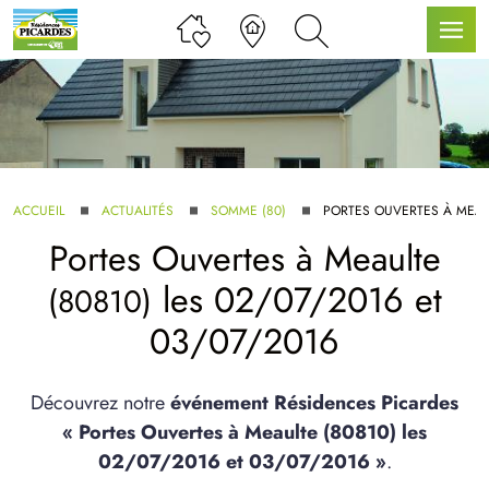
LLE GAMME
ACCUEIL
ACTUALITÉS
SOMME (80)
PORTES OUVERTES À MEAU
Portes Ouvertes à
Meaulte
U SERVICE BDL EXTENSION
les 02/07/2016 et
(80810)
03/07/2016
Découvrez notre
événement Résidences Picardes
« Portes Ouvertes à Meaulte (80810) les
UX ARTICLES
02/07/2016 et 03/07/2016 »
.