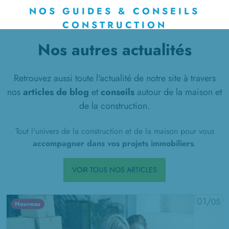
NOS GUIDES & CONSEILS
CONSTRUCTION
Nos autres actualités
Retrouvez aussi toute l'actualité de notre site à travers
nos
articles de blog
et
conseils
autour de la maison et
de la construction.
Tout l'univers de la construction et de la maison pour vous
accompagner dans vos projets immobiliers
.
VOIR TOUS NOS ARTICLES
01/
05
Nouveau