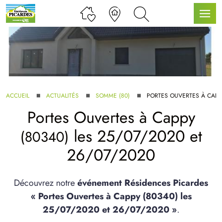
LLE GAMME
ACCUEIL
ACTUALITÉS
SOMME (80)
PORTES OUVERTES À CAP
Portes Ouvertes à
Cappy
U SERVICE BDL EXTENSION
les 25/07/2020 et
(80340)
26/07/2020
Découvrez notre
événement Résidences Picardes
« Portes Ouvertes à Cappy (80340) les
UX ARTICLES
25/07/2020 et 26/07/2020 »
.