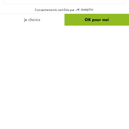
Résidences Picardes est le 1er constructeur régional de
maisons individuelles dans la Picardie
Liens utiles
Nos maisons
Nos terrains
Alertes terrain