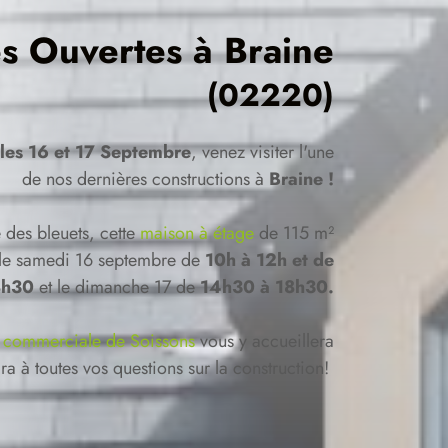
es Ouvertes à
Braine
(02220)
les 16 et 17 Septembre
, venez visiter l'une
de nos dernières constructions à
Braine !
 des bleuets, cette
maison à étage
de 115 m²
r le samedi 16 septembre de
10h à 12h et de
8h30
et le dimanche 17 de
14h30 à 18h30.
 commerciale de Soissons
vous y accueillera
ra à toutes vos questions sur la construction!