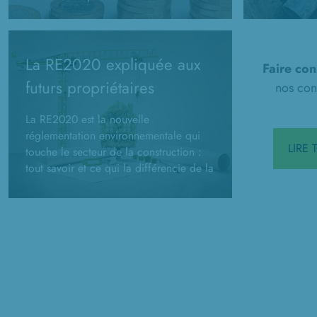
son budget prévisionnel. Comment le
constructio
calculer ?
administrati
d'assainisse
La RE2020 expliquée aux
Faire con
futurs propriétaires
nos cons
La RE2020 est la nouvelle
réglementation environnementale qui
LIRE
touche le secteur de la construction :
tout savoir et ce qui la différencie de la
RT2012.