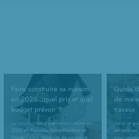
Faire construire sa maison
Guide de
en 2026 : quel prix et quel
de mais
budget prévoir ?
travaux
La construction d'une maison neuve en
Dans ce gui
2026 en Picardie, Seine-Maritime et
nécessaires 
Pas-de-Calais, nécessite de connaître
assainissem