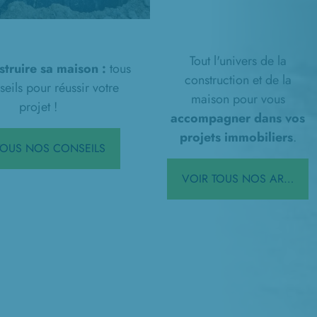
n : démarches
ves, travaux
ment...
Tout l'univers de la
struire sa maison :
tous
construction et de la
eils pour réussir votre
maison pour vous
projet !
accompagner dans vos
projets immobiliers
.
 TOUS NOS CONSEILS
VOIR TOUS NOS ARTICLES