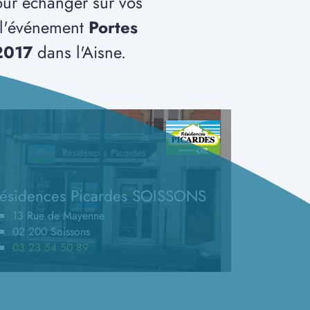
our échanger sur vos
t l'événement
Portes
2017
dans l'Aisne.
ésidences Picardes SOISSONS
13 Rue de Mayenne
02 200 Soissons
03 23 54 50 89