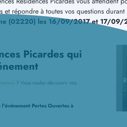
nces Résidences Picardes vous attendent p
ns et répondre à toutes vos questions duran
ine (02220) les 16/09/2017 et 17/09/
nces Picardes qui
vénement
R
e maison
? Vous voulez découvrir nos
à l'événement Portes Ouvertes à