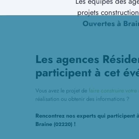
Les équipes des age
projets constructio
Ouvertes à Bra
Les agences Réside
participent à cet é
Vous avez le projet de
faire construire votr
réalisation ou obtenir des informations ?
Rencontrez nos experts qui participent 
Braine
!
(02220)