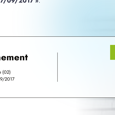
 17/09/2017 »
.
nement
e (02)
09/2017