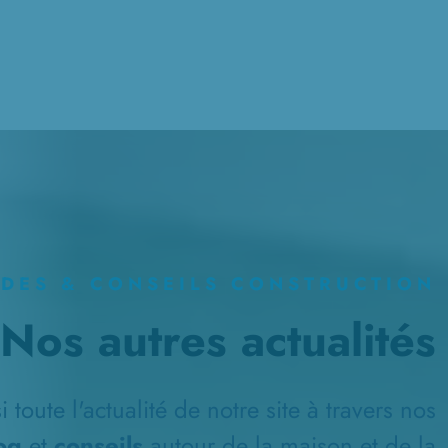
IDES & CONSEILS CONSTRUCTION
Nos autres actualités
 toute l'actualité de notre site à travers nos
log
et
conseils
autour de la maison et de la