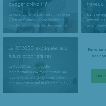
budget prévoir ?
travaux
La construction d'une maison neuve en
Dans ce gui
2026 en Picardie, Seine-Maritime et
nécessaires 
Pas-de-Calais, nécessite de connaître
assainissem
son budget prévisionnel. Comment le
constructio
calculer ?
administrati
d'assainisse
La RE2020 expliquée aux
Faire con
futurs propriétaires
nos cons
La RE2020 est la nouvelle
réglementation environnementale qui
LIRE
touche le secteur de la construction :
tout savoir et ce qui la différencie de la
RT2012.