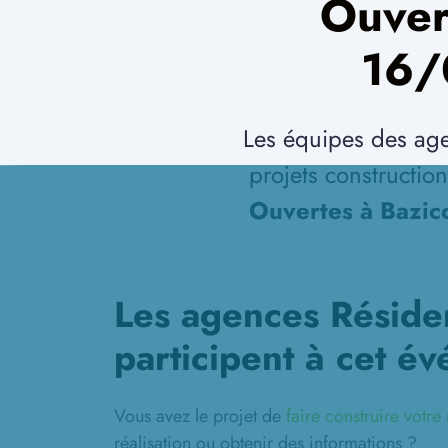
Ouver
16/
Les équipes des age
projets constructio
Ouvertes à Bazi
Les agences Réside
participent à cet é
Vous avez le projet de
faire construire votr
réalisation ou obtenir des informations ?