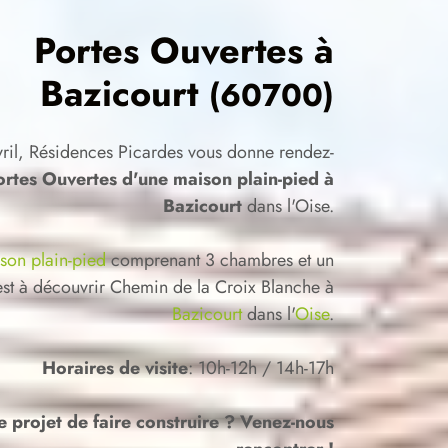
Portes Ouvertes à
Bazicourt
(60700)
avril, Résidences Picardes vous donne rendez-
ortes Ouvertes d'une maison plain-pied à
Bazicourt
dans l'Oise.
son plain-pied
comprenant 3 chambres et un
st à découvrir Chemin de la Croix Blanche à
Bazicourt
dans l'
Oise
.
Horaires de visite
: 10h-12h / 14h-17h
e projet de faire construire ? Venez-nous