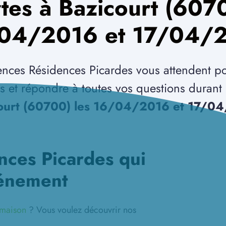
tes à Bazicourt (6070
04/2016 et 17/04/
nces Résidences Picardes vous attendent p
ns et répondre à toutes vos questions duran
court (60700) les 16/04/2016 et 17/0
nces Picardes qui
vénement
e maison
? Vous voulez découvrir nos