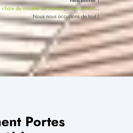
rencontrer !
,
choix du modèle de maison
,
financement
…
Nous nous occupons de tout !
ent Portes