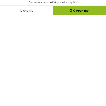
Résidences Picardes est le 1er constructeur régional de
maisons individuelles dans la Picardie
Liens utiles
Nos maisons
Nos terrains
Alertes terrain
Nos maisons + terrains