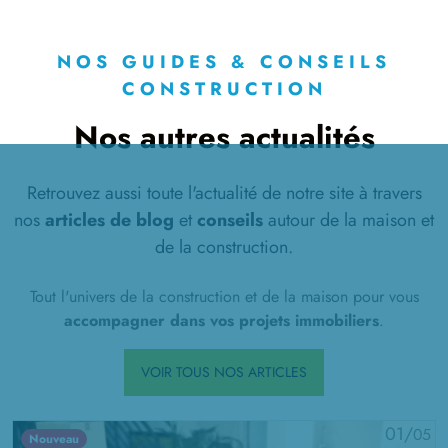
NOS GUIDES & CONSEILS
CONSTRUCTION
Nos autres actualités
Retrouvez aussi toute l'actualité de notre site à travers
nos
articles de blog
et
conseils
autour de la maison et
de la construction.
Tout l'univers de la construction et de la maison pour vous
accompagner dans vos projets immobiliers
.
VOIR TOUS NOS ARTICLES
01/
05
Nouveau