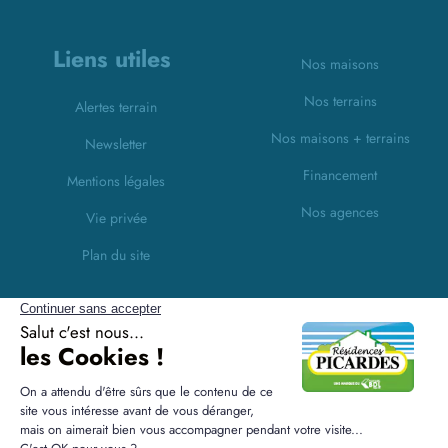
Liens utiles
Nos maisons
Nos terrains
Alertes terrain
Nos maisons + terrains
Newsletter
Financement
Mentions légales
Nos agences
Vie privée
Plan du site
Filiales