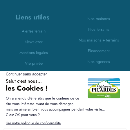
Liens utiles
Nos maisons
Nos terrains
Alertes terrain
Nos maisons + terrains
Newsletter
Financement
Mentions légales
Nos agences
Vie privée
Plan du site
Filiales