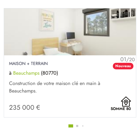
/
0
20
MAISON + TERRAIN
au
Nouv
à
Saint-Nicolas-d'Aliermont
(76510)
Construction de votre maison clé en main à Saint-
Nicolas-d'Aliermont.
171 800 €
80
SEINE MARITIME