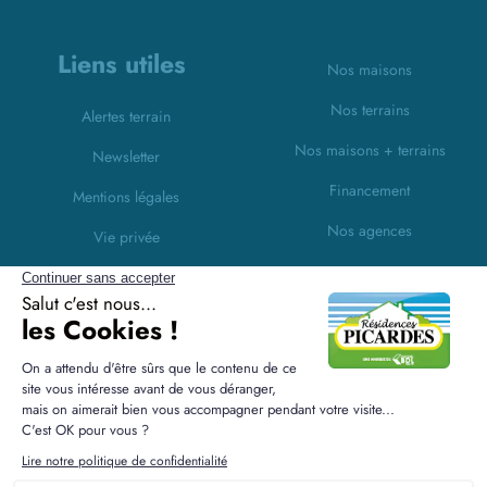
Liens utiles
Nos maisons
Nos terrains
Alertes terrain
Nos maisons + terrains
Newsletter
Financement
Mentions légales
Nos agences
Vie privée
Plan du site
Filiales