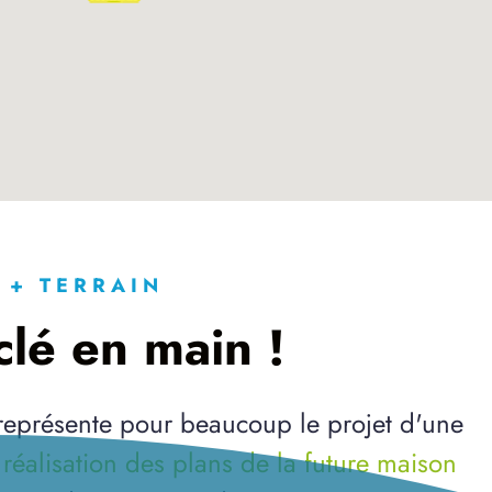
 + TERRAIN
lé en main !
 représente pour beaucoup le projet d'une
a
réalisation des plans de la future maison