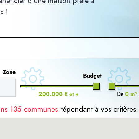
néficier d'une maison prête à
x !
Zone
Budget
200.000 €
De
0 m²
et +
dans 135 communes
répondant à vos critères