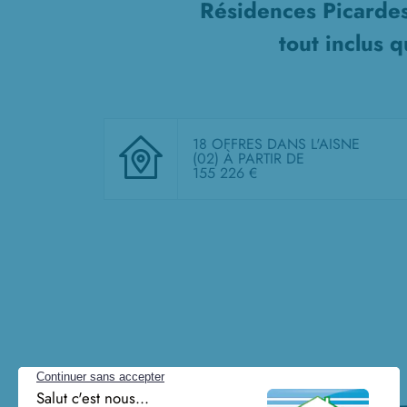
Résidences Picardes
tout inclus
qu
18 OFFRES DANS L'AISNE
(02)
À PARTIR DE
155 226 €