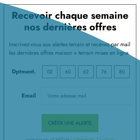
Recevoir chaque semaine
nos dernières offres
Inscrivez-vous aux alertes terrain et recevez par mail
les dernières offres maison + terrain mises en ligne.
Dptment.
02
60
62
76
80
Email
CRÉER UNE ALERTE
protection par reCAPTCHA
Confidentialité
-
Conditions