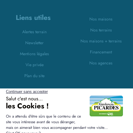
Liens utiles
Nos maisons
Nos terrains
Alertes terrain
Nos maisons + terrains
Newsletter
Financement
Mentions légales
Nos agences
Vie privée
Plan du site
Filiales