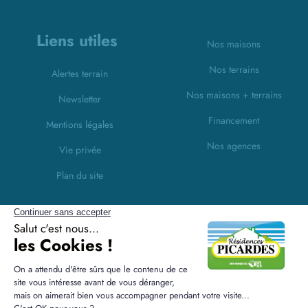
Liens utiles
Nos maisons
Nos terrains
Alertes terrain
Nos maisons + terrains
Newsletter
Financement
Mentions légales
Nos agences
Vie privée
Plan du site
Filiales