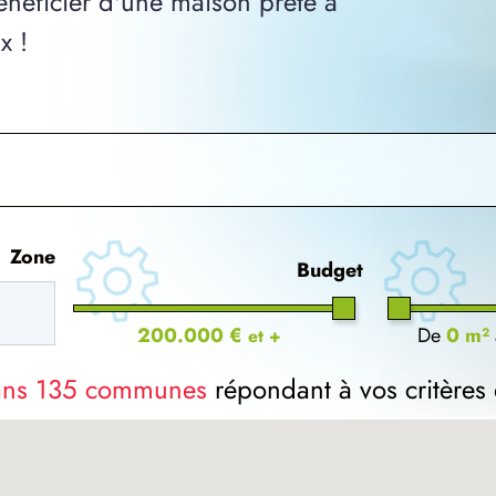
néficier d'une maison prête à
x !
Zone
Budget
200.000 €
De
0 m²
et +
dans 135 communes
répondant à vos critères