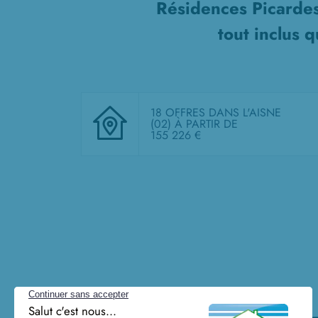
Résidences Picardes
tout inclus
qu
18 OFFRES DANS L'AISNE
(02)
À PARTIR DE
155 226 €