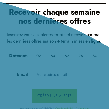
Recevoir chaque semaine
nos dernières offres
Inscrivez-vous aux alertes terrain et recevez par mail
les dernières offres maison + terrain mises en ligne.
Dptment.
02
60
62
76
80
Email
CRÉER UNE ALERTE
protection par reCAPTCHA
Confidentialité
-
Conditions