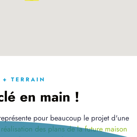
 + TERRAIN
lé en main !
 représente pour beaucoup le projet d'une
a
réalisation des plans de la future maison