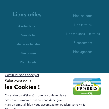
Liens utiles
Nos maisons
Nos terrains
Alertes terrain
Nos maisons + terrains
Newsletter
Financement
Mentions légales
Nos agences
Vie privée
Plan du site
Filiales