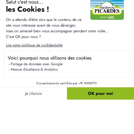
Liens utiles
Nos maisons
Nos terrains
Alertes terrain
Nos maisons + terrains
Newsletter
Financement
Mentions légales
Nos agences
Vie privée
Plan du site
Filiales