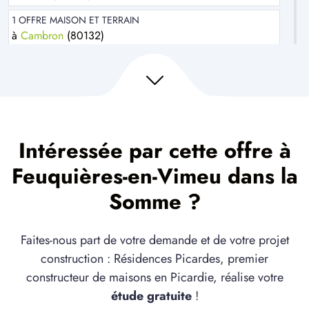
1 OFFRE MAISON ET TERRAIN
à
Cambron
(80132)
3 OFFRES MAISON ET TERRAIN
à
Cayeux-sur-Mer
(80410)
1 OFFRE MAISON ET TERRAIN
à
Doudelainville
(80140)
Intéressée par cette offre à
3 OFFRES MAISON ET TERRAIN
à
Embreville
(80570)
Feuquières-en-Vimeu dans la
5 OFFRES MAISON ET TERRAIN
Somme ?
à
Eu
(76260)
5 OFFRES MAISON ET TERRAIN
Faites-nous part de votre demande et de votre projet
à
Flocques
(76260)
construction : Résidences Picardes, premier
1 OFFRE MAISON ET TERRAIN
constructeur de maisons en Picardie, réalise votre
à
Huchenneville
(80132)
étude gratuite
!