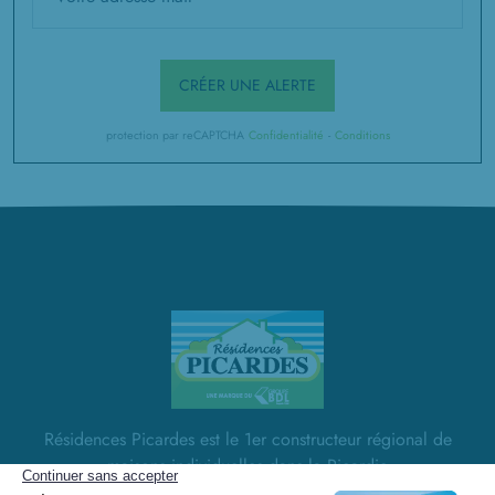
CRÉER UNE ALERTE
protection par reCAPTCHA
Confidentialité
-
Conditions
Résidences Picardes est le 1er constructeur régional de
maisons individuelles dans la Picardie