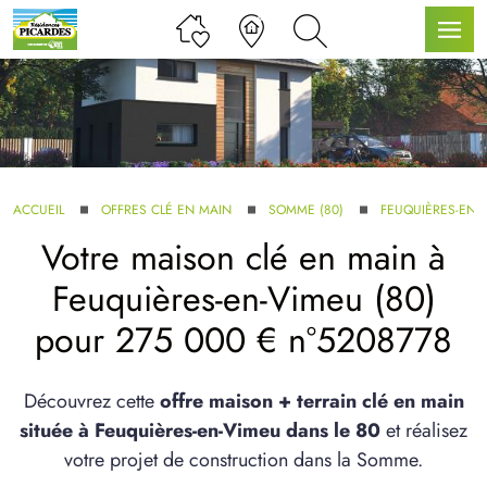
LLE GAMME
ACCUEIL
OFFRES CLÉ EN MAIN
SOMME (80)
FEUQUIÈRES-EN-
Votre maison clé en main à
U SERVICE BDL EXTENSION
Feuquières-en-Vimeu (80)
pour 275 000 € n°5208778
Découvrez cette
offre maison + terrain clé en main
située à Feuquières-en-Vimeu dans le 80
et réalisez
UX ARTICLES
votre projet de construction dans la Somme.